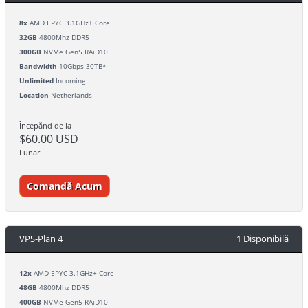
8x
AMD EPYC 3.1GHz+ Core
32GB
4800Mhz DDR5
300GB
NVMe Gen5 RAiD10
Bandwidth
10Gbps 30TB*
Unlimited
Incoming
Location
Netherlands
Începănd de la
$60.00 USD
Lunar
Comandă Acum
VPS-Plan 4
1 Disponibilă
12x
AMD EPYC 3.1GHz+ Core
48GB
4800Mhz DDR5
400GB
NVMe Gen5 RAiD10