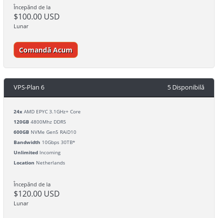
Începănd de la
$100.00 USD
Lunar
Comandă Acum
VPS-Plan 6
5 Disponibilă
24x
AMD EPYC 3.1GHz+ Core
120GB
4800Mhz DDR5
600GB
NVMe Gen5 RAiD10
Bandwidth
10Gbps 30TB*
Unlimited
Incoming
Location
Netherlands
Începănd de la
$120.00 USD
Lunar