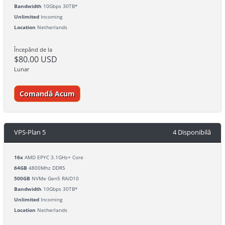
Bandwidth
10Gbps 30TB*
Unlimited
Incoming
Location
Netherlands
Începănd de la
$80.00 USD
Lunar
Comandă Acum
VPS-Plan 5
4 Disponibilă
16x
AMD EPYC 3.1GHz+ Core
64GB
4800Mhz DDR5
500GB
NVMe Gen5 RAiD10
Bandwidth
10Gbps 30TB*
Unlimited
Incoming
Location
Netherlands