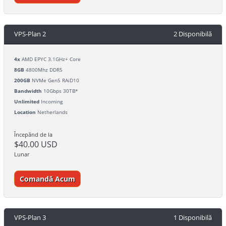
VPS-Plan 2
2 Disponibilă
4x
AMD EPYC 3.1GHz+ Core
8GB
4800Mhz DDR5
200GB
NVMe Gen5 RAiD10
Bandwidth
10Gbps 30TB*
Unlimited
Incoming
Location
Netherlands
Începănd de la
$40.00 USD
Lunar
Comandă Acum
VPS-Plan 3
1 Disponibilă