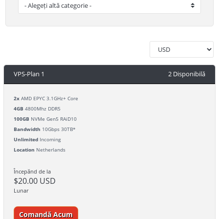
VPS-Plan 1
2 Disponibilă
2x
AMD EPYC 3.1GHz+ Core
4GB
4800Mhz DDR5
100GB
NVMe Gen5 RAiD10
Bandwidth
10Gbps 30TB*
Unlimited
Incoming
Location
Netherlands
Începănd de la
$20.00 USD
Lunar
Comandă Acum