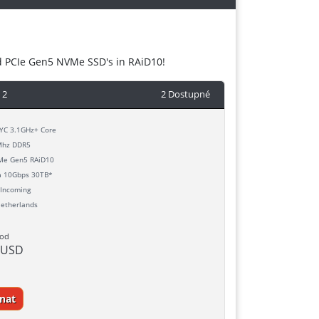
d PCIe Gen5 NVMe SSD's in RAiD10!
 2
2 Dostupné
C 3.1GHz+ Core
hz DDR5
e Gen5 RAiD10
h
10Gbps 30TB*
Incoming
etherlands
 od
 USD
nat