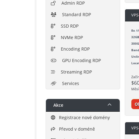
Admin RDP
Standard RDP
VPS
SSD RDP
8x
AM
NVMe RDP
32G
300
Encoding RDP
Band
Unli
GPU Encoding RDP
Loca
Streaming RDP
Začí
$6
Services
Měsí
O
Akce
Registrace nové domény
VPS
Převod v doméně