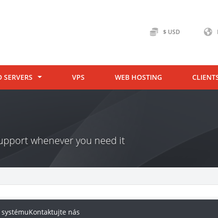
$ USD
D SERVERS
VPS
WEB HOSTING
CLIENT
 support whenever you need it
v systému
Kontaktujte nás