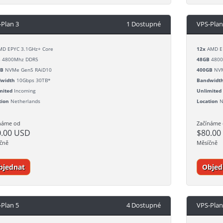
-Plan 3
1 Dostupné
VPS-Plan
D EPYC 3.1GHz+ Core
12x
AMD EP
B
4800Mhz DDR5
48GB
4800
GB
NVMe Gen5 RAiD10
400GB
NVM
width
10Gbps 30TB*
Bandwidt
mited
Incoming
Unlimited
tion
Netherlands
Location
N
náme od
Začínáme
0.00 USD
$80.00
čně
Měsíčně
bjednat
Objed
-Plan 5
4 Dostupné
VPS-Plan