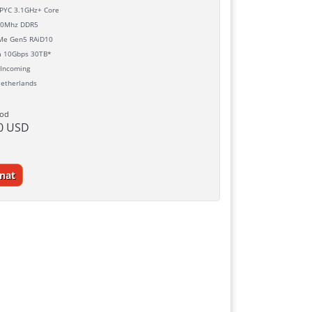
YC 3.1GHz+ Core
0Mhz DDR5
e Gen5 RAiD10
h
10Gbps 30TB*
Incoming
etherlands
 od
0 USD
nat