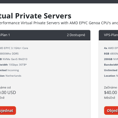
tual Private Servers
erformance Virtual Private Servers with AMD EPYC Genoa CPU's an
-Plan 1
2 Dostupné
VPS-Plan
D EPYC 3.1GHz+ Core
4x
AMD EPY
4800Mhz DDR5
8GB
4800M
GB
NVMe Gen5 RAiD10
200GB
NVM
width
10Gbps 30TB*
Bandwidt
mited
Incoming
Unlimited
tion
Netherlands
Location
N
náme od
Začínáme
0.00 USD
$40.00
čně
Měsíčně
bjednat
Objed