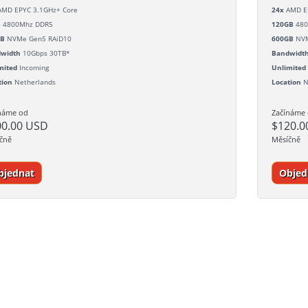
MD EPYC 3.1GHz+ Core
24x
AMD EP
B
4800Mhz DDR5
120GB
480
GB
NVMe Gen5 RAiD10
600GB
NVM
width
10Gbps 30TB*
Bandwidt
mited
Incoming
Unlimited
tion
Netherlands
Location
N
náme od
Začínáme
00.00 USD
$120.0
čně
Měsíčně
bjednat
Objed