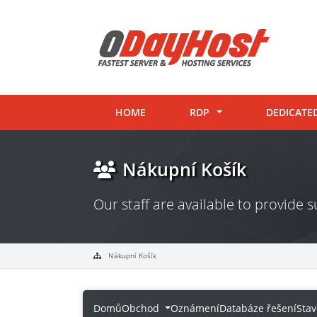
HOME
RDP
DEDICATE
Nákupní Košík
Our staff are available to provide
Nákupní Košík
Domů
Obchod
Oznámení
Databáze řešení
Sta