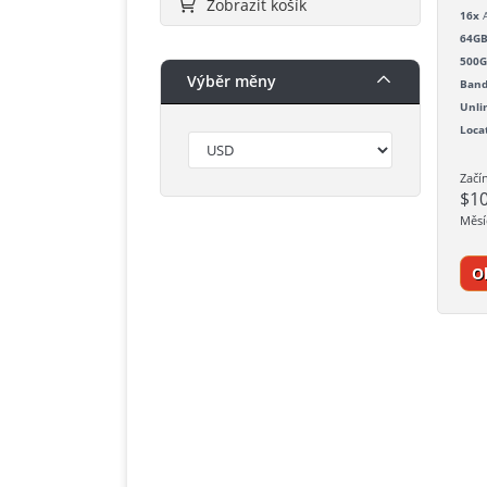
Zobrazit košík
16x
A
64G
500
Výběr měny
Band
Unli
Loca
Začí
$1
Měsí
O