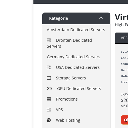
Vir
Kategorie
High P
Amsterdam Dedicated Servers
VPS
Dronten Dedicated
Servers
2x
AM
Germany Dedicated Servers
4GB
100
USA Dedicated Servers
Band
Unli
Storage Servers
Loca
GPU Dedicated Servers
Začí
Promotions
$2
Měsí
VPS
O
Web Hosting