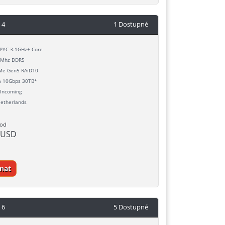
 4
1 Dostupné
YC 3.1GHz+ Core
Mhz DDR5
e Gen5 RAiD10
h
10Gbps 30TB*
Incoming
etherlands
 od
 USD
nat
 6
5 Dostupné