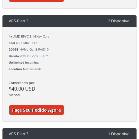
VPS-Plan 2
2 Disponível
4x
AMD EPYC 3.1GHz+ Core
8GB
4800Mhz DDR5
200GB
NVMe Gen5 RAiD10
Bandwidth
10Gbps 30TB*
Unlimited
Incoming
Location
Netherlands
Começando por
$40.00 USD
Mensal
Faça Seu Pedido Agora
VPS-Plan 3
1 Disponível