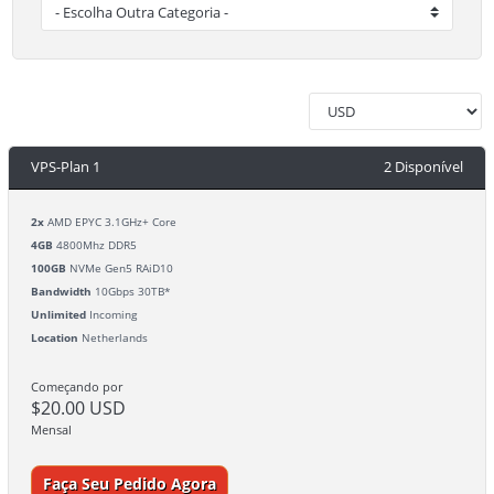
VPS-Plan 1
2 Disponível
2x
AMD EPYC 3.1GHz+ Core
4GB
4800Mhz DDR5
100GB
NVMe Gen5 RAiD10
Bandwidth
10Gbps 30TB*
Unlimited
Incoming
Location
Netherlands
Começando por
$20.00 USD
Mensal
Faça Seu Pedido Agora