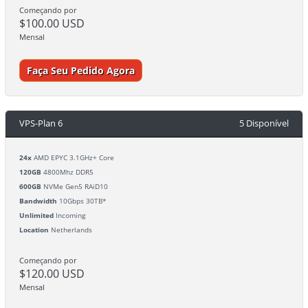
Começando por
$100.00 USD
Mensal
Faça Seu Pedido Agora
VPS-Plan 6
5 Disponível
24x
AMD EPYC 3.1GHz+ Core
120GB
4800Mhz DDR5
600GB
NVMe Gen5 RAiD10
Bandwidth
10Gbps 30TB*
Unlimited
Incoming
Location
Netherlands
Começando por
$120.00 USD
Mensal