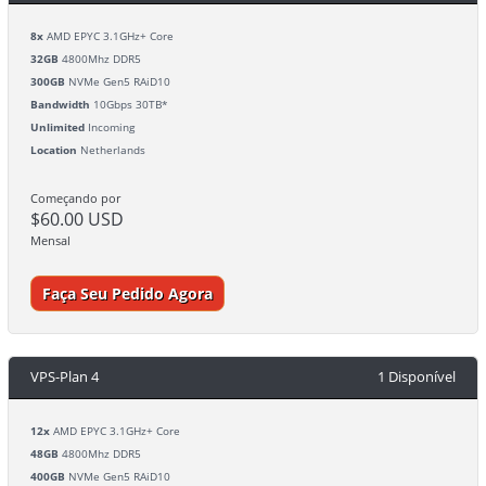
8x
AMD EPYC 3.1GHz+ Core
32GB
4800Mhz DDR5
300GB
NVMe Gen5 RAiD10
Bandwidth
10Gbps 30TB*
Unlimited
Incoming
Location
Netherlands
Começando por
$60.00 USD
Mensal
Faça Seu Pedido Agora
VPS-Plan 4
1 Disponível
12x
AMD EPYC 3.1GHz+ Core
48GB
4800Mhz DDR5
400GB
NVMe Gen5 RAiD10