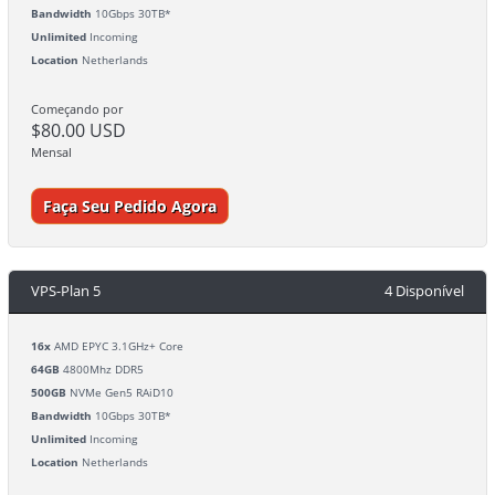
Bandwidth
10Gbps 30TB*
Unlimited
Incoming
Location
Netherlands
Começando por
$80.00 USD
Mensal
Faça Seu Pedido Agora
VPS-Plan 5
4 Disponível
16x
AMD EPYC 3.1GHz+ Core
64GB
4800Mhz DDR5
500GB
NVMe Gen5 RAiD10
Bandwidth
10Gbps 30TB*
Unlimited
Incoming
Location
Netherlands