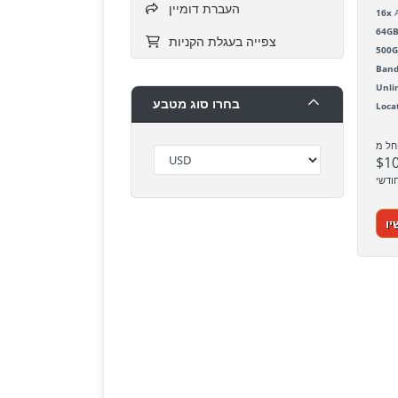
העברת דומיין
16x
A
64G
צפייה בעגלת הקניות
500
Band
Unli
בחרו סוג מטבע
Loca
חל מ
$1
ודשי
יו