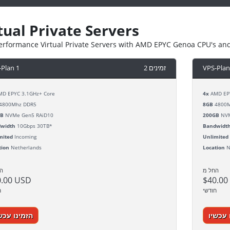
tual Private Servers
erformance Virtual Private Servers with AMD EPYC Genoa CPU's an
-Plan 1
2 זמינים
VPS-Plan
D EPYC 3.1GHz+ Core
4x
AMD EPY
4800Mhz DDR5
8GB
4800M
GB
NVMe Gen5 RAiD10
200GB
NVM
width
10Gbps 30TB*
Bandwidt
mited
Incoming
Unlimited
tion
Netherlands
Location
N
החל מ
ה
0.00 USD
$40.00
חודשי
ח
 עכשיו
הזמינו עכש