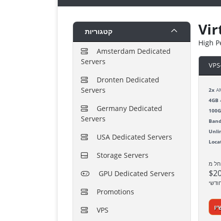
Vir
קטגוריות
High P
Amsterdam Dedicated
Servers
VPS
Dronten Dedicated
Servers
2x
AM
4GB
Germany Dedicated
100
Servers
Band
Unli
USA Dedicated Servers
Loca
Storage Servers
חל מ
$2
GPU Dedicated Servers
ודשי
Promotions
יו
VPS