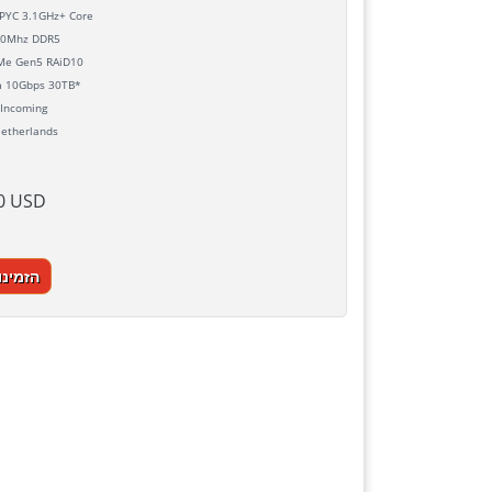
YC 3.1GHz+ Core
0Mhz DDR5
e Gen5 RAiD10
h
10Gbps 30TB*
Incoming
etherlands
0 USD
הזמינו