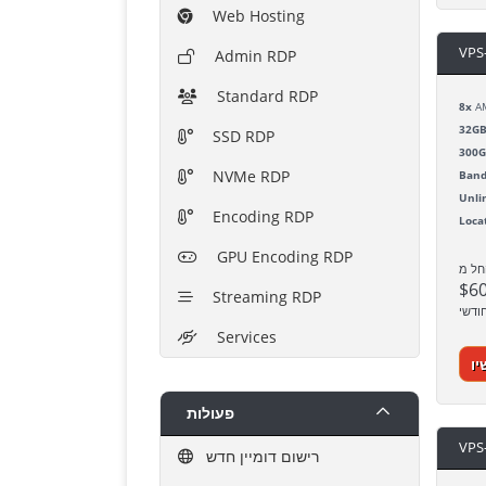
Web Hosting
VPS
Admin RDP
Standard RDP
8x
AM
32G
SSD RDP
300
NVMe RDP
Band
Unli
Encoding RDP
Loca
GPU Encoding RDP
חל מ
$6
Streaming RDP
ודשי
Services
יו
פעולות
VPS
רישום דומיין חדש