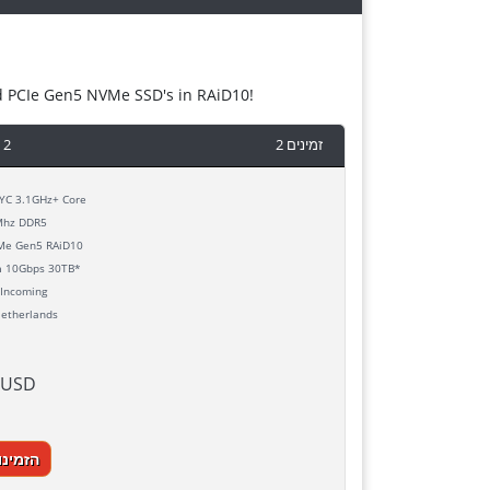
d PCIe Gen5 NVMe SSD's in RAiD10!
 2
2 זמינים
C 3.1GHz+ Core
hz DDR5
e Gen5 RAiD10
h
10Gbps 30TB*
Incoming
etherlands
 USD
הזמינו