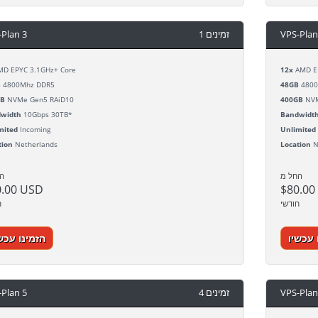
-Plan 3
1 זמינים
VPS-Plan
D EPYC 3.1GHz+ Core
12x
AMD EP
B
4800Mhz DDR5
48GB
4800
GB
NVMe Gen5 RAiD10
400GB
NVM
width
10Gbps 30TB*
Bandwidt
mited
Incoming
Unlimited
tion
Netherlands
Location
N
החל מ
ה
0.00 USD
$80.00
חודשי
ח
 עכשיו
הזמינו עכש
-Plan 5
4 זמינים
VPS-Plan