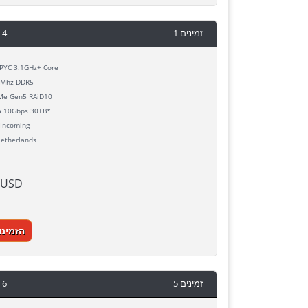
 4
1 זמינים
YC 3.1GHz+ Core
Mhz DDR5
e Gen5 RAiD10
h
10Gbps 30TB*
Incoming
etherlands
 USD
הזמינו
 6
5 זמינים