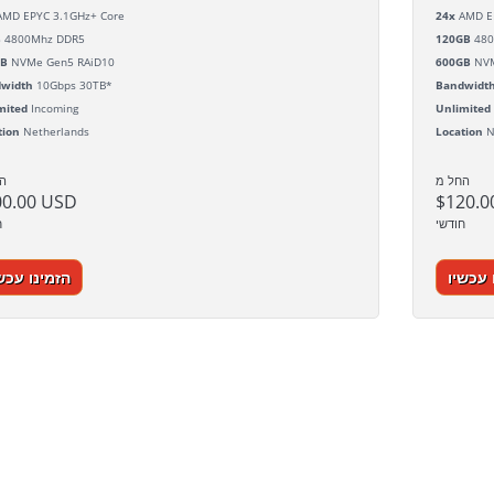
MD EPYC 3.1GHz+ Core
24x
AMD EP
B
4800Mhz DDR5
120GB
480
GB
NVMe Gen5 RAiD10
600GB
NVM
width
10Gbps 30TB*
Bandwidt
mited
Incoming
Unlimited
tion
Netherlands
Location
N
החל מ
ה
00.00 USD
$120.0
חודשי
ח
 עכשיו
הזמינו עכש