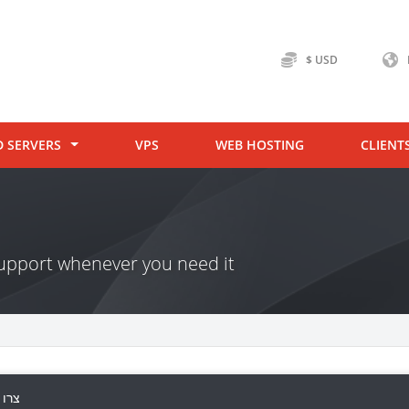
$ USD
D SERVERS
VPS
WEB HOSTING
CLIENT
 support whenever you need it
צרו 