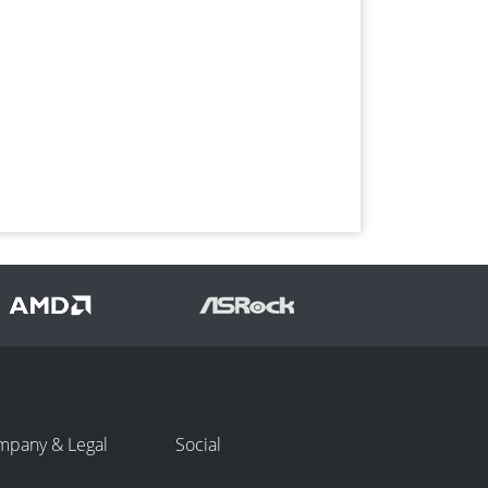
mpany & Legal
Social