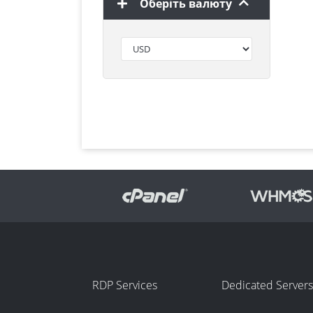
Оберіть валюту
RDP Services
Dedicated Servers