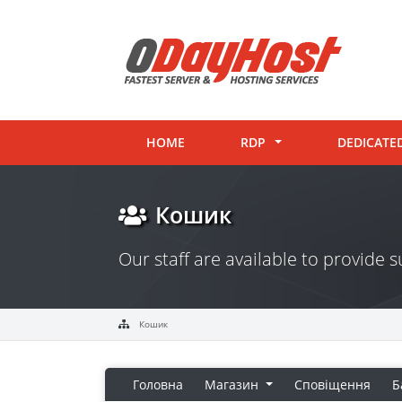
HOME
RDP
DEDICATE
Кошик
Our staff are available to provide
Кошик
Головна
Магазин
Сповіщення
Б