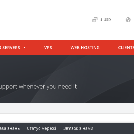
$ USD
D SERVERS
VPS
WEB HOSTING
CLIENT
 support whenever you need it
аза знань
Статус мережі
Зв'язок з нами