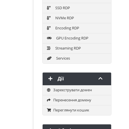
SSD RDP
NVMe RDP
Encoding RDP
GPU Encoding RDP
Streaming RDP
Services
Дії
Зареєструвати домен
Перенесення домену
Переглянути кошик