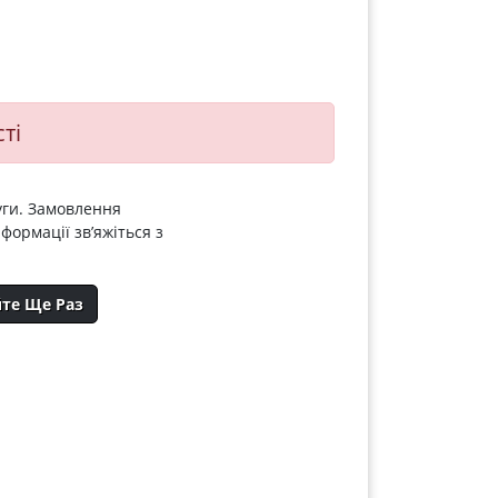
ті
уги. Замовлення
формації зв’яжіться з
йте Ще Раз