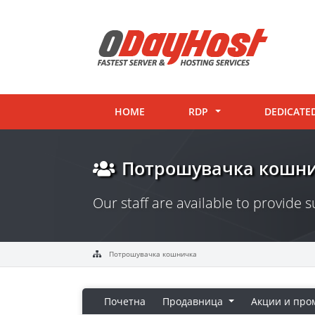
HOME
RDP
DEDICATE
Потрошувачка кошн
Our staff are available to provide
Потрошувачка кошничка
Почетна
Продавница
Акции и про