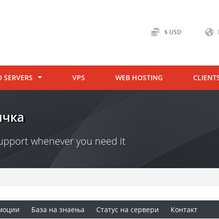
$ USD
D SERVERS
VPS
WEB HOSTING
CLIENT
ичка
 support whenever you need it
моции
База на знаења
Статус на сервери
Контакт