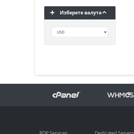
Изберете валута
RDP Services
Dedicated Servers