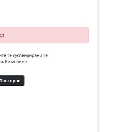
ха
ите се суспендирани се
ии, Ве молиме
 Повторно