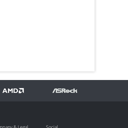
mpany & Legal
Social