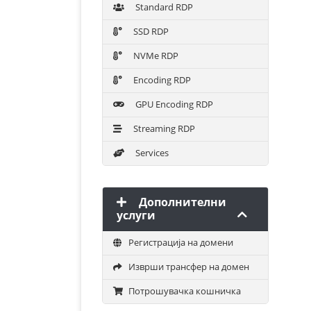
Standard RDP
SSD RDP
NVMe RDP
Encoding RDP
GPU Encoding RDP
Streaming RDP
Services
Дополнителни
услуги
Регистрација на домени
Изврши трансфер на домен
Потрошувачка кошничка