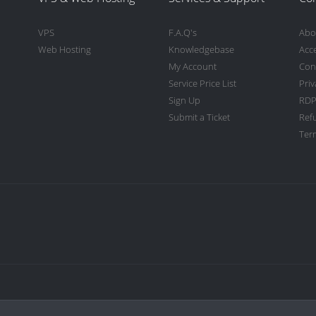
VPS
F.A.Q's
Abo
Web Hosting
Knowledgebase
Acc
My Account
Con
Service Price List
Priv
Sign Up
RDP
Submit a Ticket
Ref
Term