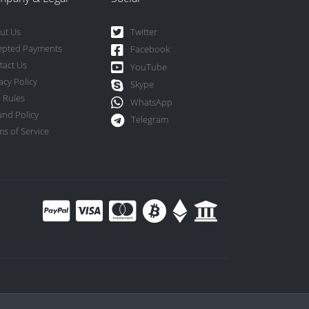
ut Us
Twitter
epted Payments
Facebook
tact Us
YouTube
acy Policy
Skype
 Rules
WhatsApp
und Policy
Telegram
s of Service