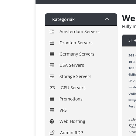
We
Kategóriák
Fully 
Amsterdam Servers
SH-
Dronten Servers
Germany Servers
5GB
1x
3.
USA Servers
1GB
4MB/
Storage Servers
EP
2
GPU Servers
Inod
Unli
Promotions
5Gbp
Port
VPS
Akár
Web Hosting
$2
havo
Admin RDP