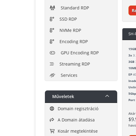
Standard RDP
R
SSD RDP
NVMe RDP
SH-
Encoding RDP
15G
GPU Encoding RDP
3x
3.
3GB
Streaming RDP
10MB
Services
EP
4
Inod
Unli
5Gbp
Műveletek
Port
Domain regisztráció
Akár
$9
A Domain átadása
havo
Kosár megtekintése