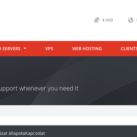
$ USD
D SERVERS
VPS
WEB HOSTING
CLIENT
 support whenever you need it
ózat állapota
Kapcsolat