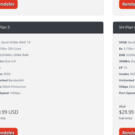
endelés
Rende
Plan 5
SH-Plan 
B
Gen4 NVMe RAiD 10
50GB
Gen4
7Ghz CPU Core
8x
3.7Ghz 
3200Mhz DDR4 RAM
8GB
3200M
/s
Disk I/O
30MB/s
Dis
0
EP
70
es
300K
Inodes
35
mited
Bandwidth
Unlimited
s
DDoS Protection
5Gbps
DDoS
 Speed
10Gbps
Port Spee
Akár
9.99 USD
$29.99
nta
havonta
endelés
Rende