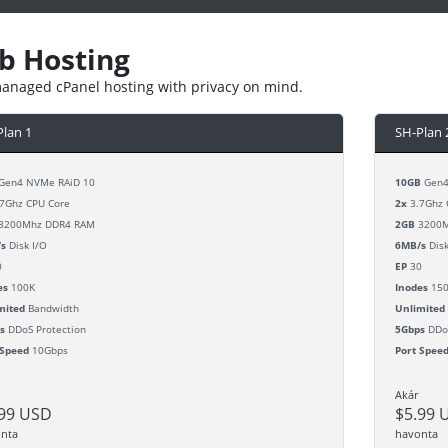
b Hosting
managed cPanel hosting with privacy on mind.
Plan 1
SH-Plan 
Gen4 NVMe RAiD 10
10GB
Gen4
7Ghz CPU Core
2x
3.7Ghz 
3200Mhz DDR4 RAM
2GB
3200M
s
Disk I/O
6MB/s
Disk
0
EP
30
es
100K
Inodes
15
mited
Bandwidth
Unlimited
s
DDoS Protection
5Gbps
DDoS
 Speed
10Gbps
Port Spee
Akár
.99 USD
$5.99 
nta
havonta