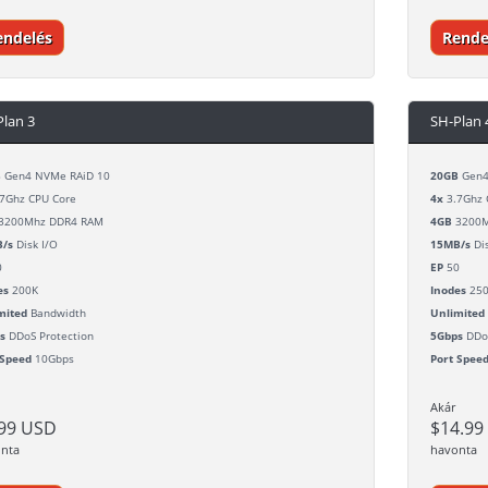
endelés
Rende
Plan 3
SH-Plan 
B
Gen4 NVMe RAiD 10
20GB
Gen4
7Ghz CPU Core
4x
3.7Ghz 
3200Mhz DDR4 RAM
4GB
3200M
/s
Disk I/O
15MB/s
Dis
0
EP
50
es
200K
Inodes
25
mited
Bandwidth
Unlimited
s
DDoS Protection
5Gbps
DDoS
 Speed
10Gbps
Port Spee
Akár
.99 USD
$14.99
nta
havonta