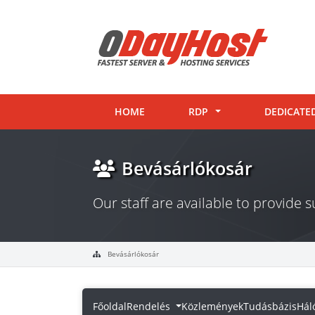
HOME
RDP
DEDICATE
Bevásárlókosár
Our staff are available to provide
Bevásárlókosár
Főoldal
Rendelés
Közlemények
Tudásbázis
Hál