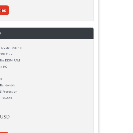
lés
4
 NVMe RAiD 10
CPU Core
hz DDR4 RAM
k I/O
0K
Bandwidth
 Protection
d
10Gbps
 USD