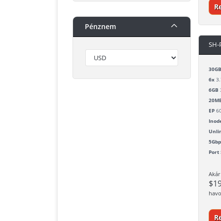
R
Pénznem
SH-
30G
6x
3.
6GB
20MB
EP
6
Inod
Unli
5Gbp
Port
Akár
$1
havo
R