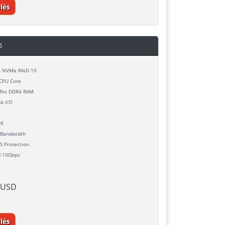
lés
6
 NVMe RAiD 10
CPU Core
hz DDR4 RAM
k I/O
0K
Bandwidth
 Protection
d
10Gbps
 USD
lés