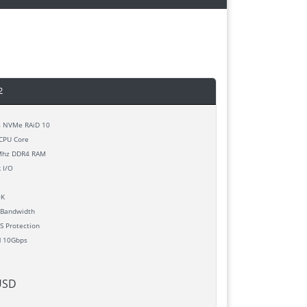
2
 NVMe RAiD 10
CPU Core
hz DDR4 RAM
 I/O
0K
Bandwidth
 Protection
d
10Gbps
USD