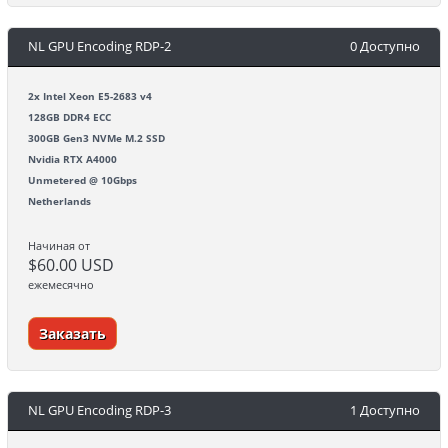
NL GPU Encoding RDP-2
0 Доступно
2x Intel Xeon E5-2683 v4
128GB DDR4 ECC
300GB Gen3 NVMe M.2 SSD
Nvidia RTX A4000
Unmetered @ 10Gbps
Netherlands
Начиная от
$60.00 USD
ежемесячно
Заказать
NL GPU Encoding RDP-3
1 Доступно