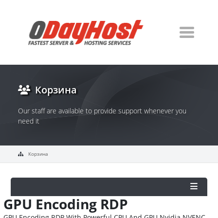
Корзина
Our staff are available to provide support whenever you
need it
Корзина
GPU Encoding RDP
GPU Encoding RDP With Powerful CPU And GPU Nvidia NVENC