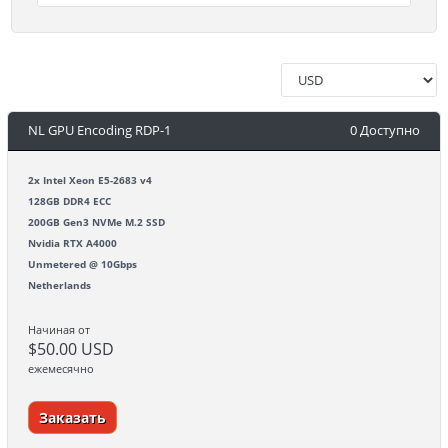
NL GPU Encoding RDP-1
0 Доступно
2x Intel Xeon E5-2683 v4
128GB DDR4 ECC
200GB Gen3 NVMe M.2 SSD
Nvidia RTX A4000
Unmetered @ 10Gbps
Netherlands
Начиная от
$50.00 USD
ежемесячно
Заказать