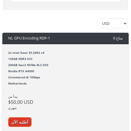
NL GPU Encoding RDP-1
0 متاح
2x Intel Xeon E5-2683 v4
128GB DDR4 ECC
200GB Gen3 NVMe M.2 SSD
Nvidia RTX A4000
Unmetered @ 10Gbps
Netherlands
يبدأ من
$50.00 USD
شهري
أطلبه الآن