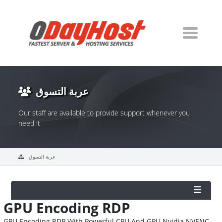
عربة التسوق
Our staff are available to provide support whenever you
need it
عربة التسوق
GPU Encoding RDP
GPU Encoding RDP With Powerful CPU And GPU Nvidia NVENC