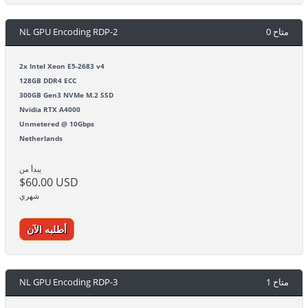
NL GPU Encoding RDP-2
0 متاح
2x Intel Xeon E5-2683 v4
128GB DDR4 ECC
300GB Gen3 NVMe M.2 SSD
Nvidia RTX A4000
Unmetered @ 10Gbps
Netherlands
يبدأ من
$60.00 USD
شهري
أطلبه الآن
NL GPU Encoding RDP-3
1 متاح