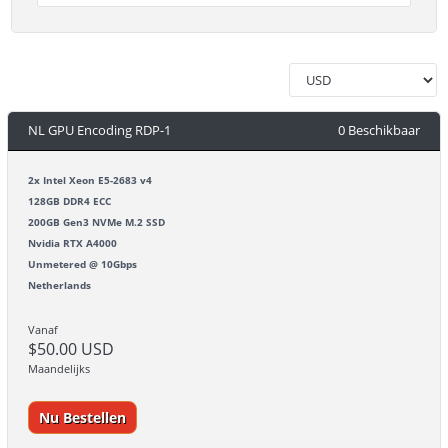
NL GPU Encoding RDP-1
0 Beschikbaar
2x Intel Xeon E5-2683 v4
128GB DDR4 ECC
200GB Gen3 NVMe M.2 SSD
Nvidia RTX A4000
Unmetered @ 10Gbps
Netherlands
Vanaf
$50.00 USD
Maandelijks
Nu Bestellen