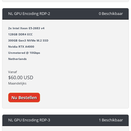
NL GPU Encoding RDP-2
0 Beschikbaar
2x Intel Xeon E5-2683 v4
128GB DDR4 ECC
300GB Gen3 NVMe M.2 SSD
Nvidia RTX A4000
Unmetered @ 10Gbps
Netherlands
Vanaf
$60.00 USD
Maandelijks
Nu Bestellen
NL GPU Encoding RDP-3
1 Beschikbaar