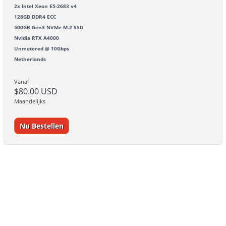
2x Intel Xeon E5-2683 v4
128GB DDR4 ECC
500GB Gen3 NVMe M.2 SSD
Nvidia RTX A4000
Unmetered @ 10Gbps
Netherlands
Vanaf
$80.00 USD
Maandelijks
Nu Bestellen