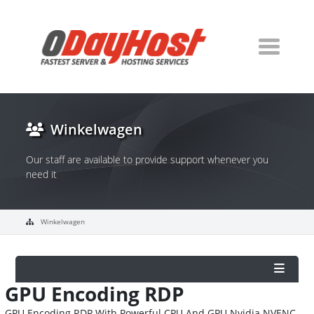
Winkelwagen
Our staff are available to provide support whenever you
need it
Winkelwagen
GPU Encoding RDP
GPU Encoding RDP With Powerful CPU And GPU Nvidia NVENC