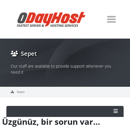
Sepet
Our staff are available to provide support whenever you
need it
Sepet
Üzgünüz, bir sorun var...