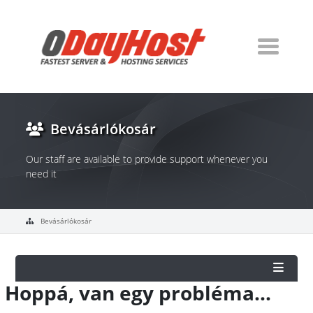
Bevásárlókosár
Our staff are available to provide support whenever you
need it
Bevásárlókosár
Hoppá, van egy probléma...