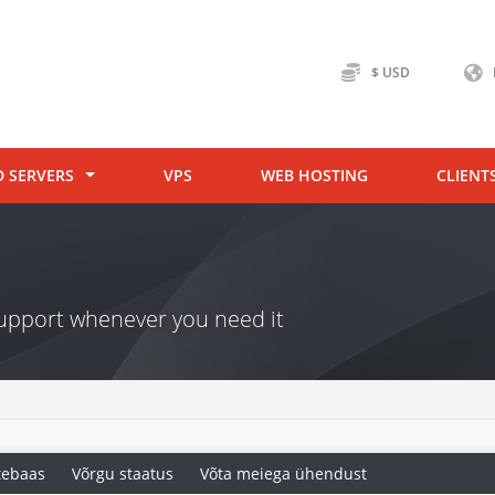
$ USD
D SERVERS
VPS
WEB HOSTING
CLIENT
 support whenever you need it
tebaas
Võrgu staatus
Võta meiega ühendust