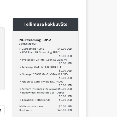
Tellimuse kokkuvõte
NL Streaming RDP-2
Streaming RDP
NL Streaming RDP-2
$45.00 USD
» RDP Plan: NL Streaming RDP-2
$0.00 USD
» Processor: 2x Intel Xeon E5-2683 v4
$0.00 USD
» Memory/RAM: 128GB DDR4 ECC
$0.00 USD
» Storage: 200GB Gen3 NVMe M.2 SSD
$0.00 USD
» Graphics Card: Nvidia RTX A4000
$0.00 USD
» Stream Instances: 2x Allowed
$0.00 USD
» Bandwidth: Unmetered @ 10Gbps
$0.00 USD
» Location: Netherlands
$0.00 USD
Häälestamise tasu:
$0.00 USD
Kord kuus:
$45.00 USD