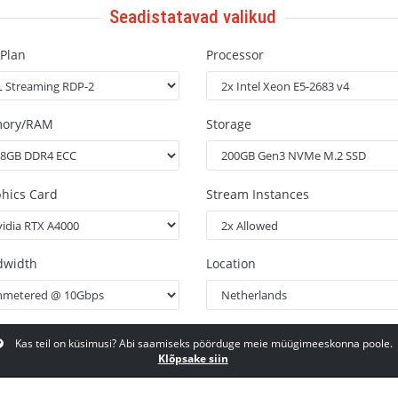
Seadistatavad valikud
Plan
Processor
ory/RAM
Storage
hics Card
Stream Instances
dwidth
Location
Kas teil on küsimusi? Abi saamiseks pöörduge meie müügimeeskonna poole.
Klõpsake siin