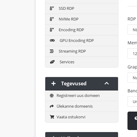
SSD RDP
RDP 
NVMe RDP
Encoding RDP
GPU Encoding RDP
Mem
Streaming RDP
Services
Grap
Tegevused
Ban
Registreeri uus domeen
Ülekanne domeenis
Vaata ostukorvi