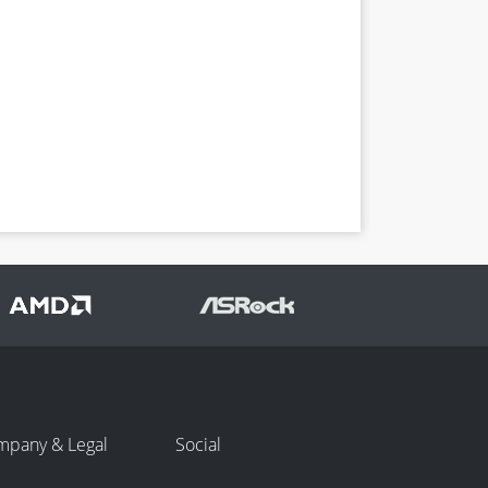
mpany & Legal
Social