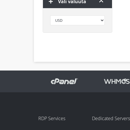
Vali valuuta
RDP Services
Dedicated Servers