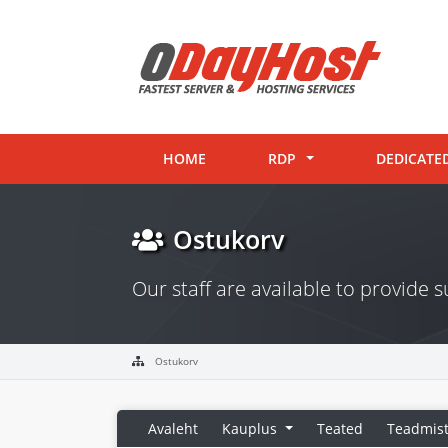
HOME
RDP
DEDICATE
Ostukorv
Our staff are available to provide
Ostukorv
Avaleht
Kauplus
Teated
Teadmis