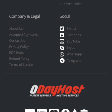
Submit a Ticket
Company & Legal
Social
About Us
Twitter
Accepted Payments
Facebook
Contact Us
YouTube
Privacy Policy
Skype
RDP Rules
WhatsApp
Refund Policy
Telegram
Terms of Service