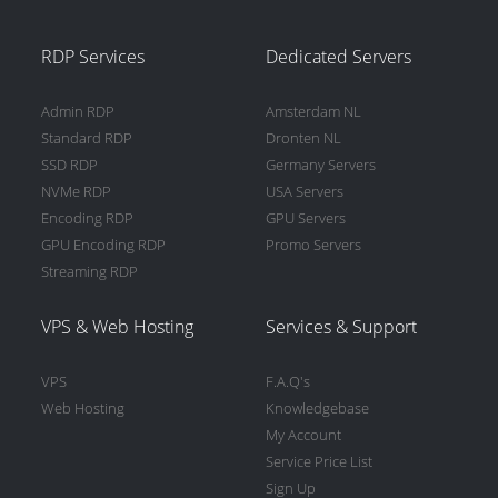
RDP Services
Dedicated Servers
Admin RDP
Amsterdam NL
Standard RDP
Dronten NL
SSD RDP
Germany Servers
NVMe RDP
USA Servers
Encoding RDP
GPU Servers
GPU Encoding RDP
Promo Servers
Streaming RDP
VPS & Web Hosting
Services & Support
VPS
F.A.Q's
Web Hosting
Knowledgebase
My Account
Service Price List
Sign Up