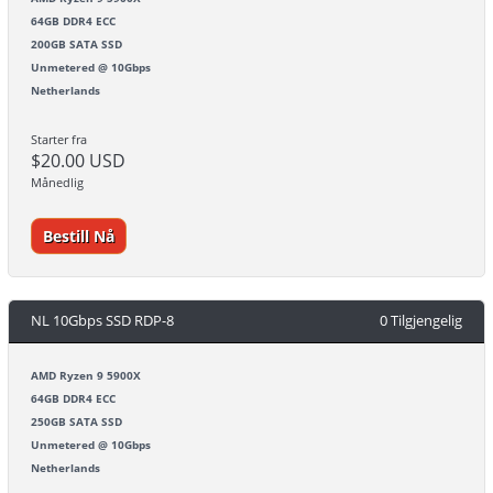
64GB DDR4 ECC
200GB SATA SSD
Unmetered @ 10Gbps
Netherlands
Starter fra
$20.00 USD
Månedlig
Bestill Nå
NL 10Gbps SSD RDP-8
0 Tilgjengelig
AMD Ryzen 9 5900X
64GB DDR4 ECC
250GB SATA SSD
Unmetered @ 10Gbps
Netherlands