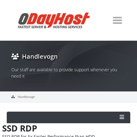
Handlevogn
Our staff are available to provide support whenever you
need it
Handlevogn
SSD RDP
SSD RDP for 5x Faster Performance than HDD