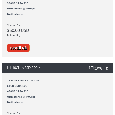
300GB SATA SSD
Unmetered @ 10Gbps
Netherlands
Starter fra
$50.00 USD
Månedlig
Bestill Nå
NL 10Gbps SSD RDP-4
1 Tilgjengelig
2x Intel Xeon E5-2680 v4
64GB DDR4 ECC
450GB SATA SSD
Unmetered @ 10Gbps
Netherlands
Starter fra