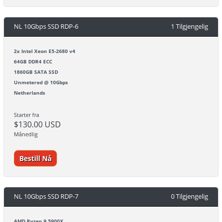
NL 10Gbps SSD RDP-6
1 Tilgjengelig
2x Intel Xeon E5-2680 v4
64GB DDR4 ECC
1860GB SATA SSD
Unmetered @ 10Gbps
Netherlands
Starter fra
$130.00 USD
Månedlig
Bestill Nå
NL 10Gbps SSD RDP-7
0 Tilgjengelig
AMD Ryzen 9 5900X