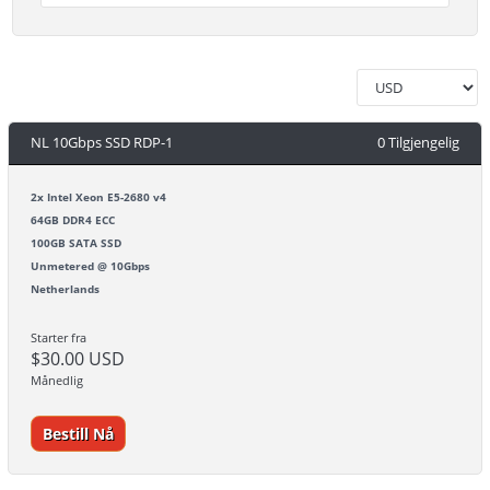
NL 10Gbps SSD RDP-1
0 Tilgjengelig
2x Intel Xeon E5-2680 v4
64GB DDR4 ECC
100GB SATA SSD
Unmetered @ 10Gbps
Netherlands
Starter fra
$30.00 USD
Månedlig
Bestill Nå