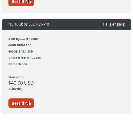
Bestill Nå
NL 10Gbps SSD RDP-10
1 Tilgjengelig
AMD Ryzen 9 5900X
64GB DDR4 ECC
400GB SATA SSD
Unmetered @ 10Gbps
Netherlands
Starter fra
$40.00 USD
Månedlig
Bestill Nå