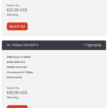
Starter fra
$25.00 USD
Månedlig
Bestill Nå
NL 10Gbps SSD RDP-9
1 Tilgjengelig
AMD Ryzen 9 5900X
64GB DDR4 ECC
300GB SATA SSD
Unmetered @ 10Gbps
Netherlands
Starter fra
$30.00 USD
Månedlig