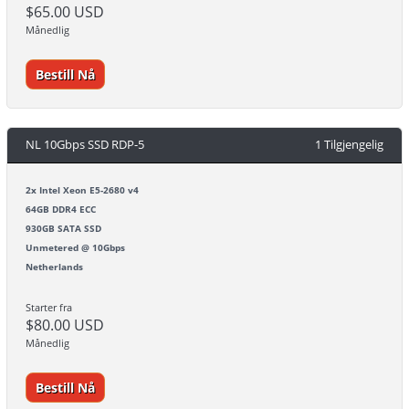
$65.00 USD
Månedlig
Bestill Nå
NL 10Gbps SSD RDP-5
1 Tilgjengelig
2x Intel Xeon E5-2680 v4
64GB DDR4 ECC
930GB SATA SSD
Unmetered @ 10Gbps
Netherlands
Starter fra
$80.00 USD
Månedlig
Bestill Nå