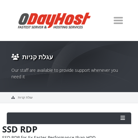
עגלת קניות
Our staff are available to provide support whenever you
need it
עגלת קניות
SSD RDP
SSD RDP for 5x Faster Performance than HDD