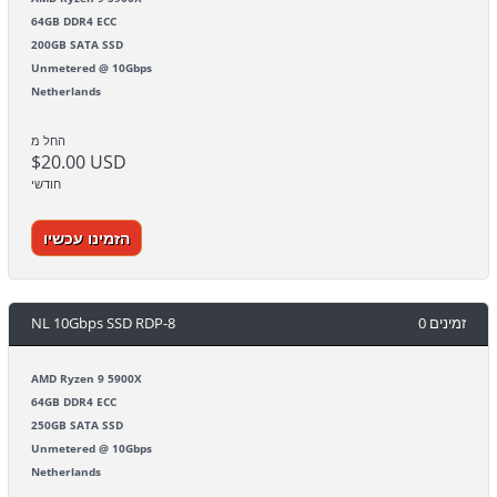
64GB DDR4 ECC
200GB SATA SSD
Unmetered @ 10Gbps
Netherlands
החל מ
$20.00 USD
חודשי
הזמינו עכשיו
NL 10Gbps SSD RDP-8
0 זמינים
AMD Ryzen 9 5900X
64GB DDR4 ECC
250GB SATA SSD
Unmetered @ 10Gbps
Netherlands