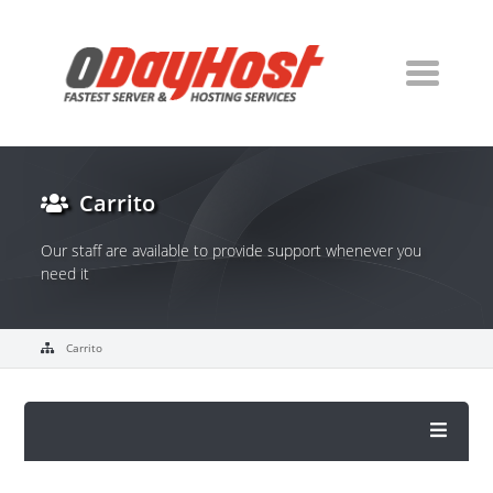
Carrito
Our staff are available to provide support whenever you
need it
Carrito