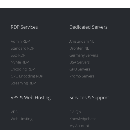
RDP Services
Dedicated Servers
Admin RDP
Amsterdam NL
Standard RDP
Dronten NL
SSD RDP
Germany Servers
NVMe RDP
USA Servers
Encoding RDP
GPU Servers
GPU Encoding RDP
Promo Servers
Streaming RDP
VPS & Web Hosting
Services & Support
VPS
F.A.Q's
Web Hosting
Knowledgebase
My Account