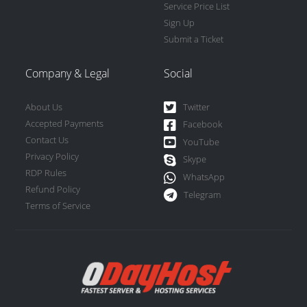
Service Price List
Sign Up
Submit a Ticket
Company & Legal
Social
About Us
Twitter
Accepted Payments
Facebook
Contact Us
YouTube
Privacy Policy
Skype
RDP Rules
WhatsApp
Refund Policy
Telegram
Terms of Service