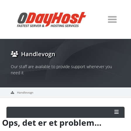
Handlevogn
Our staff are available to provide support whenever you
need it
Handlevogn
Ops, det er et problem...