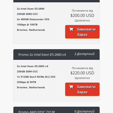
2x Intel Xeon E5-2660
Починаючи від
256GB DDR3 ECC
$200.00 USD
2x 480GB Datacenter SSD
Щомісячно
10Gbps @ 100TB
Замовити
Dronten, Netherlands
Зараз
2 Доступний
Promo 2x Intel Xeon E5-2683 v4
2x Intel Xeon E5-2683 v4
Починаючи від
256GB DDR4 ECC
$220.00 USD
1x 512GB Gen3 NVMe M.2 SSD
Щомісячно
25Gbps @ 50TB
Замовити
Dronten, Netherlands
Зараз
0 Доступний
Promo AMD EPYC 7313P