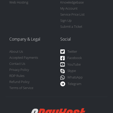
Web Hosting
Knowledgebase
My Account
Service Price List
Sign Up
Submit a Ticket
Company & Legal
Social
About Us
Twitter
Accepted Payments
Facebook
Contact Us
YouTube
Privacy Policy
Skype
RDP Rules
WhatsApp
Refund Policy
Telegram
Terms of Service