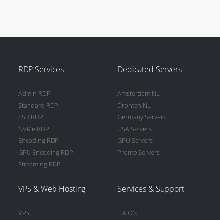
RDP Services
Dedicated Servers
Admin RDP
Amsterdam NL
Standard RDP
Dronten NL
SSD RDP
Germany Servers
NVMe RDP
USA Servers
Encoding RDP
GPU Servers
GPU Encoding RDP
Promo Servers
Streaming RDP
VPS & Web Hosting
Services & Support
VPS
F.A.Q's