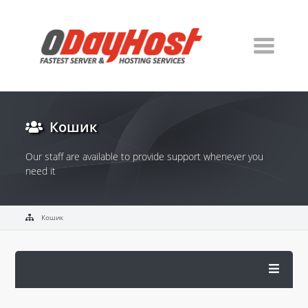
Кошик
Our staff are available to provide support whenever you
need it
Кошик