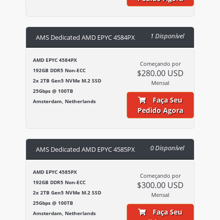
1 Disponível
AMS Dedicated AMD EPYC 4584PX
AMD EPYC 4584PX
Começando por
192GB DDR5 Non-ECC
$280.00 USD
2x 2TB Gen5 NVMe M.2 SSD
Mensal
25Gbps @ 100TB
Faça Seu
Amsterdam, Netherlands
Pedido Agora
0 Disponível
AMS Dedicated AMD EPYC 4585PX
AMD EPYC 4585PX
Começando por
192GB DDR5 Non-ECC
$300.00 USD
2x 2TB Gen5 NVMe M.2 SSD
Mensal
25Gbps @ 100TB
Faça Seu
Amsterdam, Netherlands