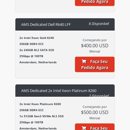
Pedido Agora
6 Disponível
AMS Dedicated Dell R640 LFF
2x Intel Xeon Gold 6240
Começando por
256GB DDR4 ECC
$400.00 USD
2x 240GB M.2 SATA SSD
Mensal
25Gbps @ 100TB
Faça Seu
Amsterdam, Netherlands
Pedido Agora
AMS Dedicated 2x Intel Xeon Platinum 8260
2 Disponível
2x Intel Xeon Platinum 8260
Começando por
256GB DDR4 ECC
$500.00 USD
1x 512GB Gen3 NVMe M.2 SSD
Mensal
25Gbps @ 100TB
Faça Seu
Amsterdam, Netherlands