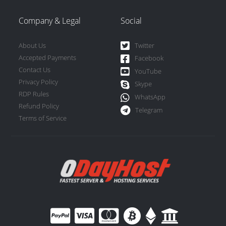
Company & Legal
Social
About Us
Twitter
Accepted Payments
Facebook
Contact Us
YouTube
Privacy Policy
Skype
RDP Rules
WhatsApp
Refund Policy
Telegram
Terms of Service