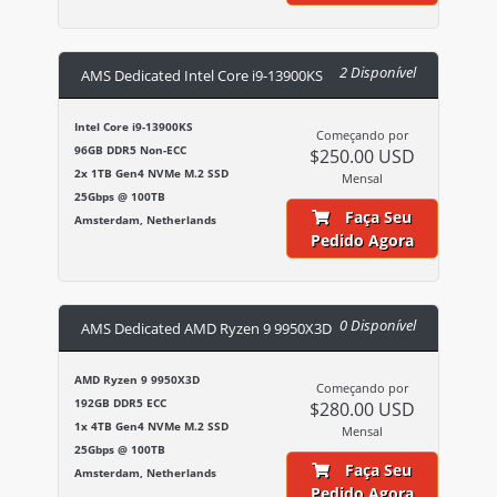
2 Disponível
AMS Dedicated Intel Core i9-13900KS
Intel Core i9-13900KS
Começando por
96GB DDR5 Non-ECC
$250.00 USD
2x 1TB Gen4 NVMe M.2 SSD
Mensal
25Gbps @ 100TB
Faça Seu
Amsterdam, Netherlands
Pedido Agora
0 Disponível
AMS Dedicated AMD Ryzen 9 9950X3D
AMD Ryzen 9 9950X3D
Começando por
192GB DDR5 ECC
$280.00 USD
1x 4TB Gen4 NVMe M.2 SSD
Mensal
25Gbps @ 100TB
Faça Seu
Amsterdam, Netherlands
Pedido Agora