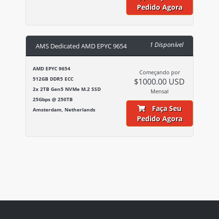
Pedido Agora
1 Disponível
AMS Dedicated AMD EPYC 9654
AMD EPYC 9654
Começando por
512GB DDR5 ECC
$1000.00 USD
2x 2TB Gen5 NVMe M.2 SSD
Mensal
25Gbps @ 250TB
Faça Seu
Amsterdam, Netherlands
Pedido Agora