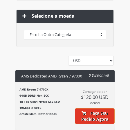
Selecione a moeda
0 Disponível
AMS Dedicated AMD Ryzen 7 9700X
AMD Ryzen 7 9700X
Começando por
64GB DDR5 Non-ECC
$120.00 USD
1x 1TB Gen4 NVMe M.2 SSD
Mensal
10Gbps @ 50TB
Faça Seu
Amsterdam, Netherlands
Pedido Agora