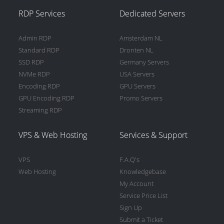
RDP Services
Dedicated Servers
Admin RDP
Amsterdam NL
Standard RDP
Dronten NL
SSD RDP
Germany Servers
NVMe RDP
USA Servers
Encoding RDP
GPU Servers
GPU Encoding RDP
Promo Servers
Streaming RDP
VPS & Web Hosting
Services & Support
VPS
F.A.Q's
Web Hosting
Knowledgebase
My Account
Service Price List
Sign Up
Submit a Ticket