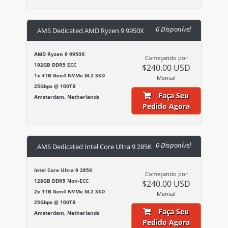
0 Disponível
AMS Dedicated AMD Ryzen 9 9950X
AMD Ryzen 9 9950X
Começando por
192GB DDR5 ECC
$240.00 USD
1x 4TB Gen4 NVMe M.2 SSD
Mensal
25Gbps @ 100TB
Faça Seu
Amsterdam, Netherlands
Pedido Agora
0 Disponível
AMS Dedicated Intel Core Ultra 9 285K
Intel Core Ultra 9 285K
Começando por
128GB DDR5 Non-ECC
$240.00 USD
2x 1TB Gen4 NVMe M.2 SSD
Mensal
25Gbps @ 100TB
Faça Seu
Amsterdam, Netherlands
Pedido Agora