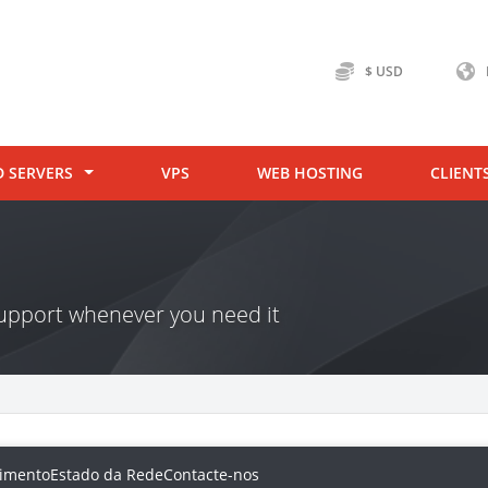
$ USD
D SERVERS
VPS
WEB HOSTING
CLIENT
 support whenever you need it
imento
Estado da Rede
Contacte-nos