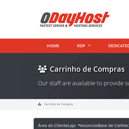
HOME
RDP
DEDICATE
Carrinho de Compras
Our staff are available to provide
Carrinho de Compras
Área do Cliente
Loja
Anúncios
Base de Conhec