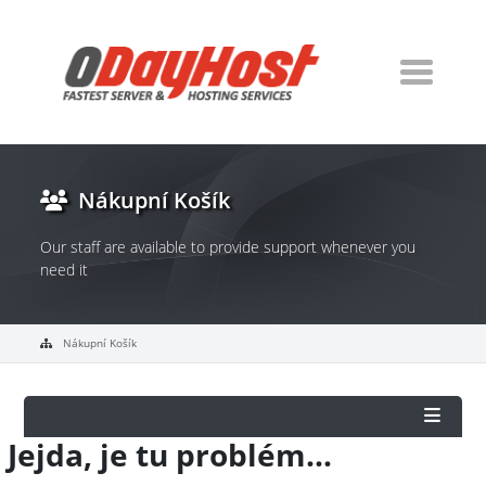
Nákupní Košík
Our staff are available to provide support whenever you
need it
Nákupní Košík
Jejda, je tu problém...