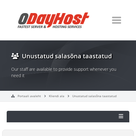
Unustatud salasõna taastatud
Our staff are available to provide support whenever you
need it
Portaali avaleht
Kliendi ala
Unustatud salasõna taastatud