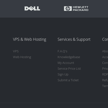
VPS & Web Hosting
Services & Support
Co
VPS
F.A.Q's
Abo
Web Hosting
Knowledgebase
Acc
My Account
Con
Service Price List
Priv
Sign Up
RDP
Submit a Ticket
Ref
Term