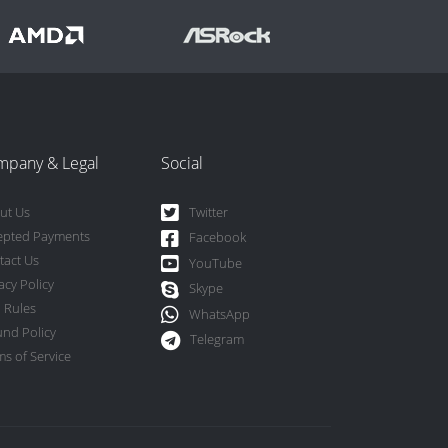
mpany & Legal
Social
ut Us
Twitter
epted Payments
Facebook
tact Us
YouTube
acy Policy
Skype
 Rules
WhatsApp
und Policy
Telegram
s of Service