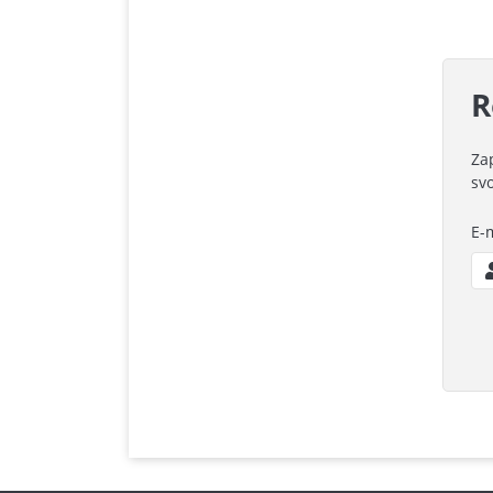
R
Zap
sv
E-