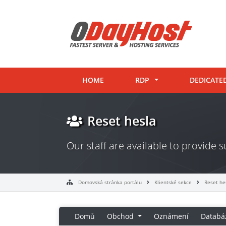
HOME
RDP
DEDICATE
Reset hesla
Our staff are available to provide
Domovská stránka portálu
Klientské sekce
Reset he
Domů
Obchod
Oznámení
Databá