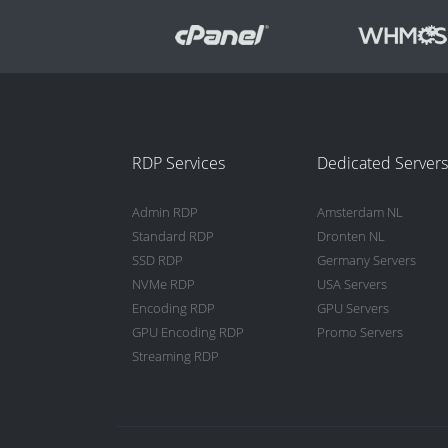
RDP Services
Dedicated Servers
Admin RDP
Amsterdam NL
Standard RDP
Dronten NL
SSD RDP
Germany Servers
NVMe RDP
USA Servers
Encoding RDP
GPU Servers
GPU Encoding RDP
Promo Servers
Streaming RDP