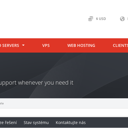
$ USD
D SERVERS
VPS
WEB HOSTING
CLIENT
 support whenever you need it
sla
ze řešení
Stav systému
Kontaktujte nás