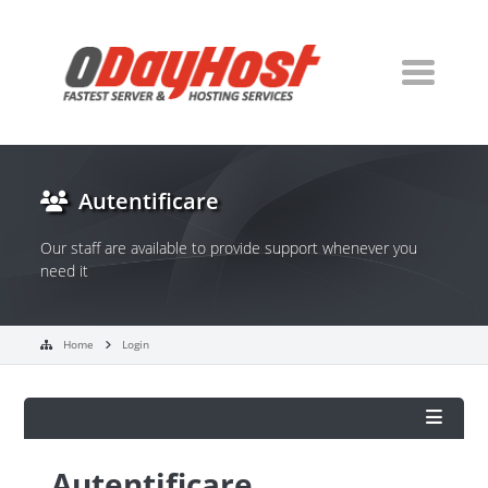
Autentificare
Our staff are available to provide support whenever you
need it
Home
Login
Autentificare