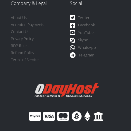
Company & Legal
Social
About Us
Twitter
Accepted Payments
Facebook
Contact Us
YouTube
Privacy Policy
Skype
RDP Rules
WhatsApp
Refund Policy
Telegram
Terms of Service