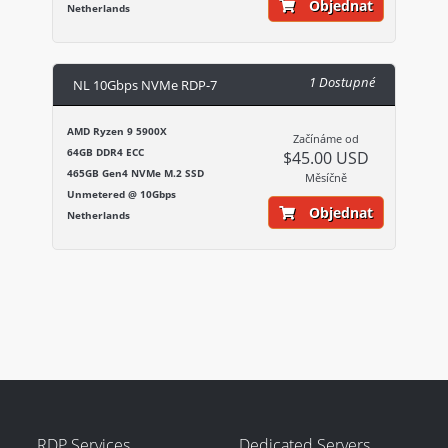
Objednat
Netherlands
1 Dostupné
NL 10Gbps NVMe RDP-7
AMD Ryzen 9 5900X
Začínáme od
64GB DDR4 ECC
$45.00 USD
465GB Gen4 NVMe M.2 SSD
Měsíčně
Unmetered @ 10Gbps
Objednat
Netherlands
RDP Services
Dedicated Servers