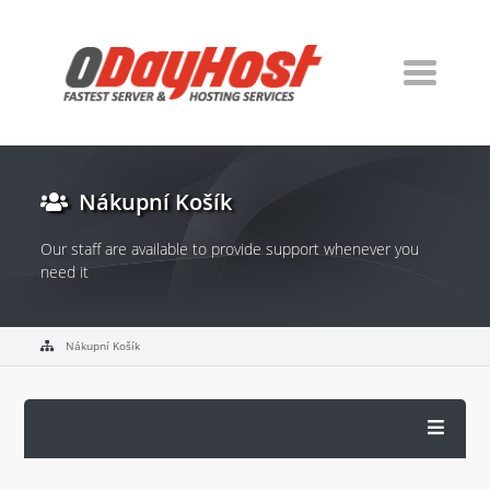
Nákupní Košík
Our staff are available to provide support whenever you
need it
Nákupní Košík