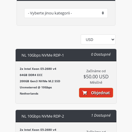
0 Dostupné
NL 10Gbps NVMe RDP-1
2x Intel Xeon E5-2680 v4
Začínáme od
64GB DDR4 ECC
$50.00 USD
200GB Gen3 NVMe M.2 SSD
Měsíčně
Unmetered @ 10Gbps
Objednat
Netherlands
1 Dostupné
NL 10Gbps NVMe RDP-2
2x Intel Xeon E5-2680 v4
Začínáme od