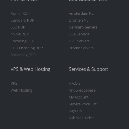
Admin RDP
Amsterdam NL
Standard RDP
Dronten NL
SSD RDP
Germany Servers
NVMe RDP
USA Servers
Encoding RDP
GPU Servers
GPU Encoding RDP
Promo Servers
Streaming RDP
VPS & Web Hosting
Services & Support
VPS
F.A.Q's
Web Hosting
Knowledgebase
My Account
Service Price List
Sign Up
Submit a Ticket