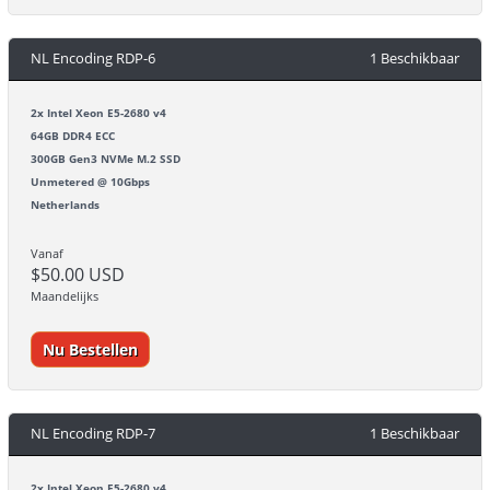
NL Encoding RDP-6
1 Beschikbaar
2x Intel Xeon E5-2680 v4
64GB DDR4 ECC
300GB Gen3 NVMe M.2 SSD
Unmetered @ 10Gbps
Netherlands
Vanaf
$50.00 USD
Maandelijks
Nu Bestellen
NL Encoding RDP-7
1 Beschikbaar
2x Intel Xeon E5-2680 v4