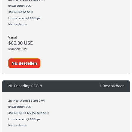
64GB DDR4 ECC
450GB SATA SSD
Unmetered @ 10Gbps
Netherlands
Vanaf
$60.00 USD
Maandelijks
Nu Bestellen
NL Encoding RDP-8
1 Beschikbaar
2x Intel Xeon E5-2680 v4
64GB DDR4 ECC
450GB Gen3 NVMe M.2 SSD
Unmetered @ 10Gbps
Netherlands