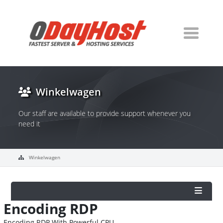
Winkelwagen
Our staff are available to provide support whenever you
need it
Winkelwagen
Encoding RDP
Encoding RDP With Powerful CPU