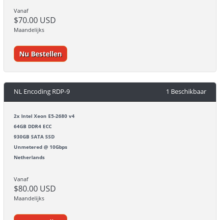
Vanaf
$70.00 USD
Maandelijks
Nu Bestellen
NL Encoding RDP-9
1 Beschikbaar
2x Intel Xeon E5-2680 v4
64GB DDR4 ECC
930GB SATA SSD
Unmetered @ 10Gbps
Netherlands
Vanaf
$80.00 USD
Maandelijks