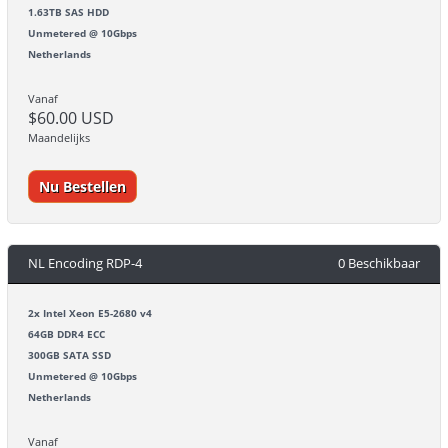
1.63TB SAS HDD
Unmetered @ 10Gbps
Netherlands
Vanaf
$60.00 USD
Maandelijks
Nu Bestellen
NL Encoding RDP-4
0 Beschikbaar
2x Intel Xeon E5-2680 v4
64GB DDR4 ECC
300GB SATA SSD
Unmetered @ 10Gbps
Netherlands
Vanaf