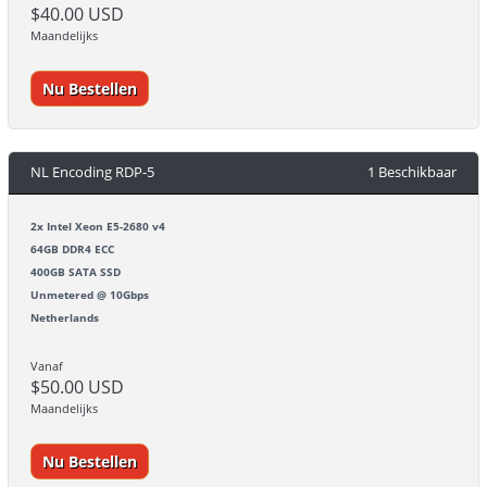
$40.00 USD
Maandelijks
Nu Bestellen
NL Encoding RDP-5
1 Beschikbaar
2x Intel Xeon E5-2680 v4
64GB DDR4 ECC
400GB SATA SSD
Unmetered @ 10Gbps
Netherlands
Vanaf
$50.00 USD
Maandelijks
Nu Bestellen