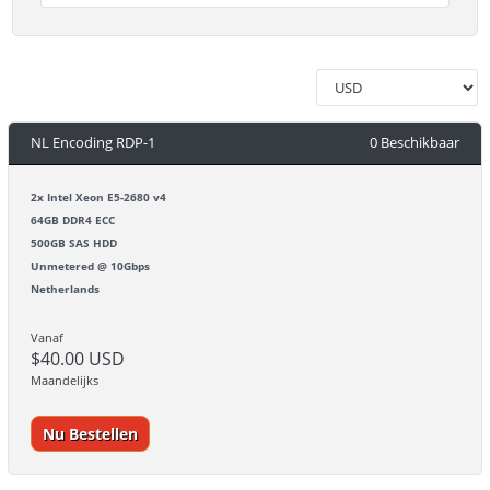
NL Encoding RDP-1
0 Beschikbaar
2x Intel Xeon E5-2680 v4
64GB DDR4 ECC
500GB SAS HDD
Unmetered @ 10Gbps
Netherlands
Vanaf
$40.00 USD
Maandelijks
Nu Bestellen