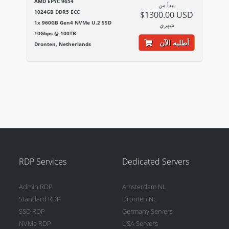
AMD EPYC 9654
يبدأ من
1024GB DDR5 ECC
$1300.00 USD
1x 960GB Gen4 NVMe U.2 SSD
شهري
10Gbps @ 100TB
أطلبه الآن
Dronten, Netherlands
RDP Services
Dedicated Servers
Admin RDP
Amsterdam NL
Standard RDP
Dronten NL
SSD RDP
Germany Servers
NVMe RDP
USA Servers