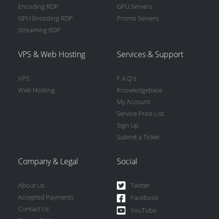
Encoding RDP
GPU Servers
GPU Encoding RDP
Promo Servers
Streaming RDP
VPS & Web Hosting
Services & Support
VPS
F.A.Q's
Web Hosting
Knowledgebase
My Account
Service Price List
Sign Up
Submit a Ticket
Company & Legal
Social
About Us
Twitter
Accepted Payments
Facebook
Contact Us
YouTube