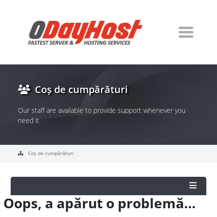
Coș de cumpărături
Our staff are available to provide support whenever you
need it
Coș de cumpărături
Oops, a apărut o problemă...