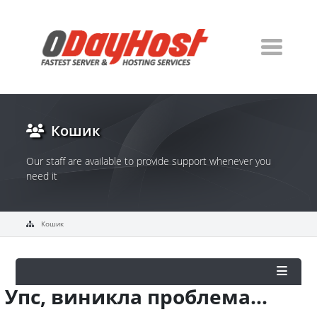
Кошик
Our staff are available to provide support whenever you
need it
Кошик
Упс, виникла проблема...