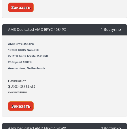
Заказать
AMS Dedicated AMD EPYC 4584PX
1 Доступно
AMD EPYC 4584PX
192GB DDR5 Non-ECC
2x 2TB Gen5 NVMe M.2 SSD
25Gbps @ 100TB
Amsterdam, Netherlands
Начиная от
$280.00 USD
ежемесячно
Заказать
AMS Dedicated AMD EPYC 4585PX
0 Доступно