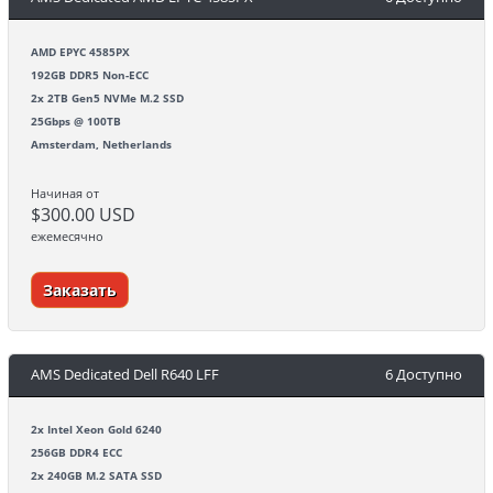
AMD EPYC 4585PX
192GB DDR5 Non-ECC
2x 2TB Gen5 NVMe M.2 SSD
25Gbps @ 100TB
Amsterdam, Netherlands
Начиная от
$300.00 USD
ежемесячно
Заказать
AMS Dedicated Dell R640 LFF
6 Доступно
2x Intel Xeon Gold 6240
256GB DDR4 ECC
2x 240GB M.2 SATA SSD