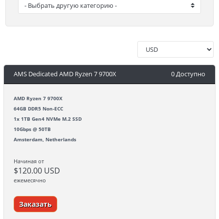
AMS Dedicated AMD Ryzen 7 9700X
0 Доступно
AMD Ryzen 7 9700X
64GB DDR5 Non-ECC
1x 1TB Gen4 NVMe M.2 SSD
10Gbps @ 50TB
Amsterdam, Netherlands
Начиная от
$120.00 USD
ежемесячно
Заказать