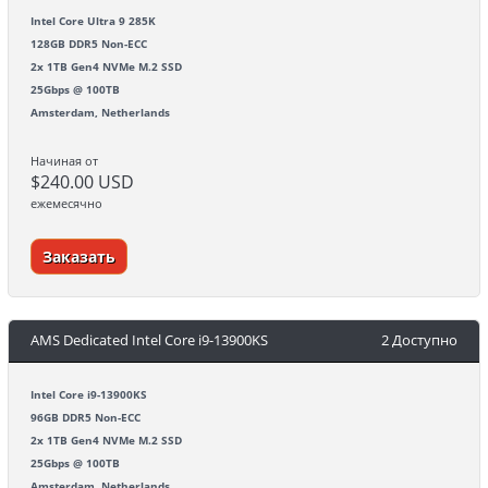
Intel Core Ultra 9 285K
128GB DDR5 Non-ECC
2x 1TB Gen4 NVMe M.2 SSD
25Gbps @ 100TB
Amsterdam, Netherlands
Начиная от
$240.00 USD
ежемесячно
Заказать
AMS Dedicated Intel Core i9-13900KS
2 Доступно
Intel Core i9-13900KS
96GB DDR5 Non-ECC
2x 1TB Gen4 NVMe M.2 SSD
25Gbps @ 100TB
Amsterdam, Netherlands