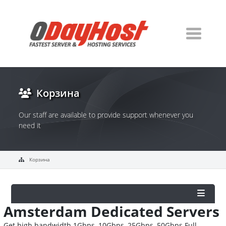
Корзина
Our staff are available to provide support whenever you
need it
Корзина
Amsterdam Dedicated Servers
Get high bandwidth 1Gbps, 10Gbps, 25Gbps, 50Gbps Full