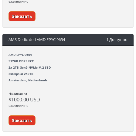
ежемесячно
Заказать
AMS Dedicated AMD EPYC 9654
1 Доступно
AMD EPYC 9654
512GB DDR5 ECC
2x 2TB Gen5 NVMe M.2 SSD
25Gbps @ 250TB
Amsterdam, Netherlands
Начиная от
$1000.00 USD
ежемесячно
Заказать