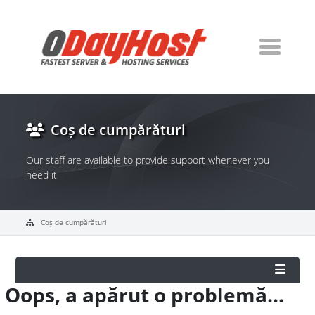
Coș de cumpărături
Our staff are available to provide support whenever you
need it
Coș de cumpărături
Oops, a apărut o problemă...