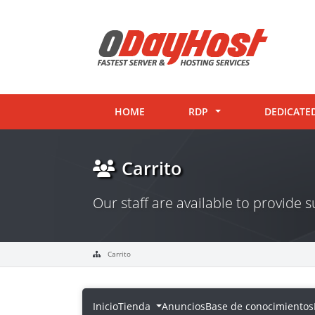
HOME
RDP
DEDICATE
Carrito
Our staff are available to provide
Carrito
Inicio
Tienda
Anuncios
Base de conocimientos