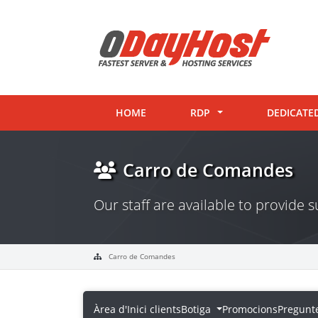
HOME
RDP
DEDICATE
Carro de Comandes
Our staff are available to provide
Carro de Comandes
Àrea d'Inici clients
Botiga
Promocions
Pregunt