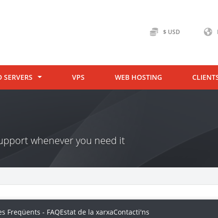
$ USD
D SERVERS
VPS
WEB HOSTING
CLIENT
 support whenever you need it
es Freqüents - FAQ
Estat de la xarxa
Contacti'ns