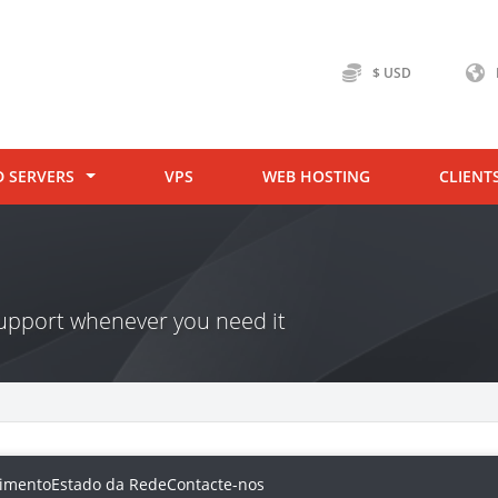
$ USD
D SERVERS
VPS
WEB HOSTING
CLIENT
 support whenever you need it
imento
Estado da Rede
Contacte-nos