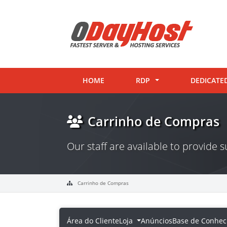
HOME
RDP
DEDICATE
Carrinho de Compras
Our staff are available to provide
Carrinho de Compras
Área do Cliente
Loja
Anúncios
Base de Conhec